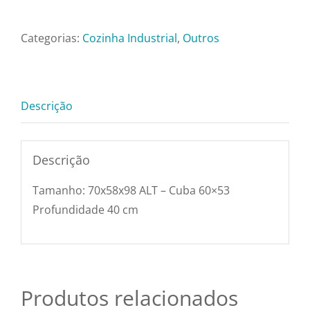
Pratos e Xícaras
-
70x58x98
Categorias:
Cozinha Industrial
,
Outros
Rechauds e Panela
ALT
-
Cuba
Saladeiras e Frutei
Descrição
60x53
Profundidade
Sousplat
40
Descrição
cm
Talheres
Tamanho: 70x58x98 ALT – Cuba 60×53
quantidade
Profundidade 40 cm
Toalhas e Guarda
Travessas e Bande
Produtos relacionados