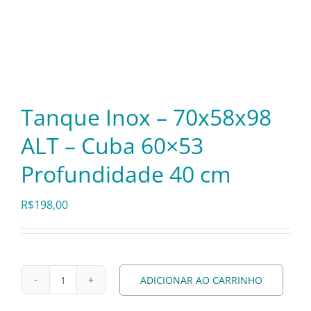
Itens Decorativos
Madeira
Tanque Inox – 70x58x98
Melamina
ALT – Cuba 60×53
Profundidade 40 cm
Mini Porção
R$
198,00
Mobiliário
Prata
ADICIONAR AO CARRINHO
Tanque
Inox