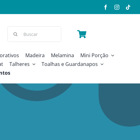
Buscar
resultados
para:
orativos
Madeira
Melamina
Mini Porção
at
Talheres
Toalhas e Guardanapos
ntos