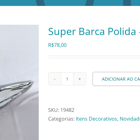
Super Barca Polida
R$
78,00
ADICIONAR AO C
Super
Barca
Polida
-
SKU:
19482
Mn5179
Categorias:
Itens Decorativos
,
Novidad
quantidade