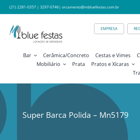
Ir
(21) 2281-0357
|
3297-0746
|
orcamento@mbluefestas.com.br
para
o
EMPRESA
RE
conteúdo
Bar
Cerâmica/Concreto
Cestas e Vimes
C
Mobiliário
Prata
Pratos e Xícaras
Tr
Super Barca Polida – Mn5179