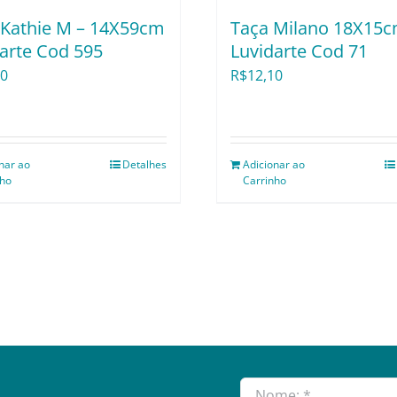
 Kathie M – 14X59cm
Taça Milano 18X15c
arte Cod 595
Luvidarte Cod 71
50
R$
12,10
nar ao
Detalhes
Adicionar ao
nho
Carrinho