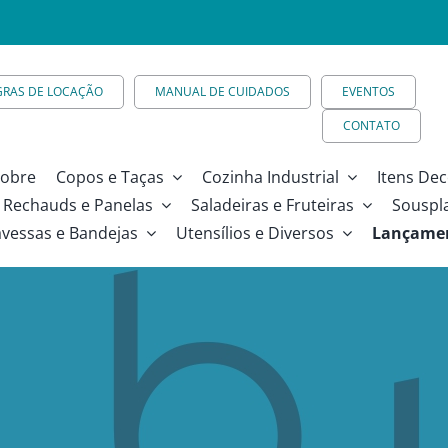
GRAS DE LOCAÇÃO
MANUAL DE CUIDADOS
EVENTOS
CONTATO
obre
Copos e Taças
Cozinha Industrial
Itens Dec
Rechauds e Panelas
Saladeiras e Fruteiras
Souspl
avessas e Bandejas
Utensílios e Diversos
Lançame