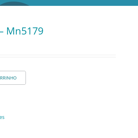
 – Mn5179
ARRINHO
es