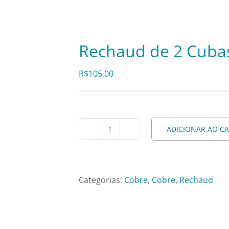
Rechaud de 2 Cuba
R$
105,00
ADICIONAR AO C
Rechaud
de
2
Cubas
Categorias:
Cobre
,
Cobre
,
Rechaud
Cobre
–
50cm