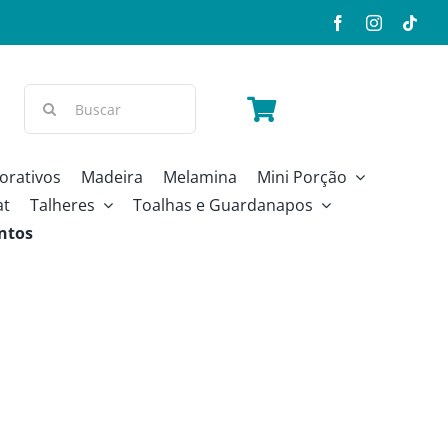
Buscar
resultados
para:
orativos
Madeira
Melamina
Mini Porção
at
Talheres
Toalhas e Guardanapos
ntos