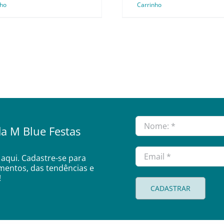
nho
Carrinho
a M Blue Festas
aqui. Cadastre-se para
amentos, das tendências e
!
CADASTRAR