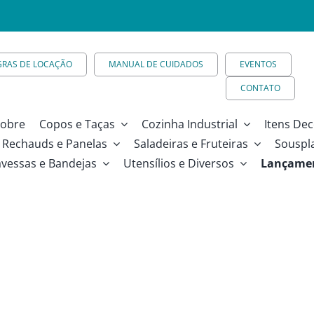
GRAS DE LOCAÇÃO
MANUAL DE CUIDADOS
EVENTOS
CONTATO
obre
Copos e Taças
Cozinha Industrial
Itens Dec
Rechauds e Panelas
Saladeiras e Fruteiras
Souspl
avessas e Bandejas
Utensílios e Diversos
Lançame
0cm