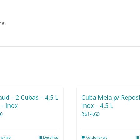
quantidade
re.
ud – 2 Cubas – 4,5 L
Cuba Meia p/ Reposi
– Inox
Inox – 4,5 L
00
R$
14,60
nar ao
Detalhes
Adicionar ao