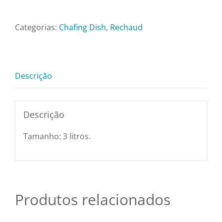
Pratos e Xícaras
Dish
Retangular
Categorias:
Chafing Dish
,
Rechaud
Rechauds e Panela
com
Visor
1
Saladeiras e Frutei
Descrição
Cuba
5
Sousplat
L
Descrição
quantidade
Talheres
Tamanho: 3 litros.
Toalhas e Guarda
Produtos relacionados
Travessas e Bande