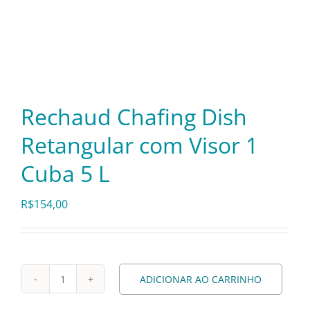
Itens Decorativos
Madeira
Rechaud Chafing Dish
Melamina
Retangular com Visor 1
Cuba 5 L
Mini Porção
R$
154,00
Mobiliário
Prata
ADICIONAR AO CARRINHO
Rechaud
Chafing