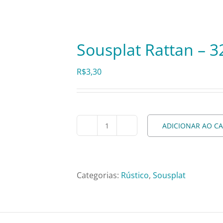
Sousplat Rattan – 
R$
3,30
ADICIONAR AO C
Sousplat
Rattan
-
32cm
Categorias:
Rústico
,
Sousplat
quantidade