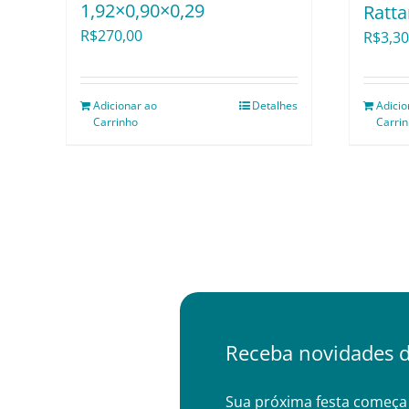
1,92×0,90×0,29
Ratt
R$
270,00
R$
3,30
Adicionar ao
Detalhes
Adicio
Carrinho
Carri
Receba novidades d
Sua próxima festa começa 