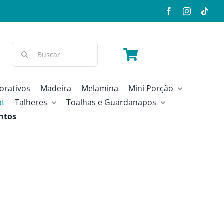
Buscar
resultados
para:
orativos
Madeira
Melamina
Mini Porção
at
Talheres
Toalhas e Guardanapos
ntos