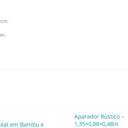
2cm.
an.
Aparador Rústico –
1,35×0,88×0,48m
plat em Bambu e