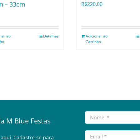
an – 33cm
R$
220,00
nar ao
Detalhes
Adicionar ao
nho
Carrinho
a M Blue Festas
aqui. Cadastre-se para