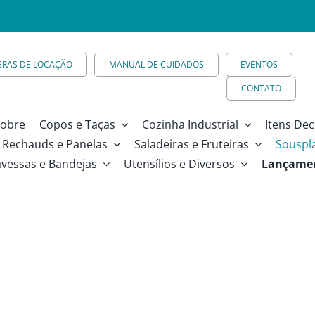
GRAS DE LOCAÇÃO
MANUAL DE CUIDADOS
EVENTOS
CONTATO
obre
Copos e Taças
Cozinha Industrial
Itens Dec
Rechauds e Panelas
Saladeiras e Fruteiras
Souspl
avessas e Bandejas
Utensílios e Diversos
Lançame