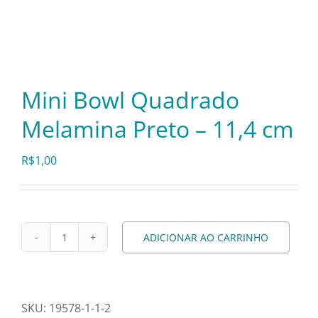
Itens Decorativos
Madeira
Mini Bowl Quadrado
Melamina Preto – 11,4 cm
Melamina
R$
1,00
Mini Porção
Mobiliário
ADICIONAR AO CARRINHO
Mini
Bowl
Prata
Quadrado
Melamina
SKU:
19578-1-1-2