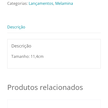
Pratos e Xícaras
Preto
Categorias:
Lançamentos
,
Melamina
-
11,4
Rechauds e Panela
cm
Descrição
quantidade
Saladeiras e Frutei
Descrição
Sousplat
Tamanho: 11,4cm
Talheres
Toalhas e Guarda
Produtos relacionados
Travessas e Bande