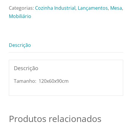
Pratos e Xícaras
com
Categorias:
Cozinha Industrial
,
Lançamentos
,
Mesa
,
Pia
Mobiliário
Rechauds e Panela
(com
Bica)
-
Saladeiras e Frutei
Descrição
120x60x90cm
quantidade
Sousplat
Descrição
Talheres
Tamanho: 120x60x90cm
Toalhas e Guarda
Produtos relacionados
Travessas e Bande