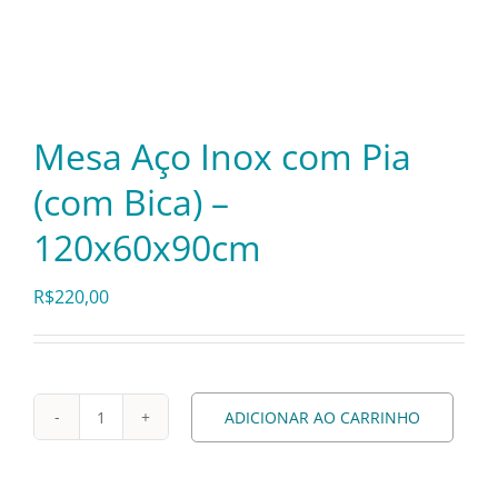
Itens Decorativos
Madeira
Mesa Aço Inox com Pia
(com Bica) –
Melamina
120x60x90cm
Mini Porção
R$
220,00
Mobiliário
ADICIONAR AO CARRINHO
Mesa
Prata
Aço
Inox