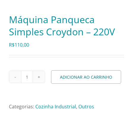
Pratos e Xícaras
Máquina Panqueca
Rechauds e Panelas
Simples Croydon – 220V
Saladeiras e Fruteiras
R$
110,00
Sousplat
ADICIONAR AO CARRINHO
Máquina
Talheres
Panqueca
Simples
Toalhas e Guardanapos
Croydon
Categorias:
Cozinha Industrial
,
Outros
–
220V
Travessas e Bandejas
quantidade