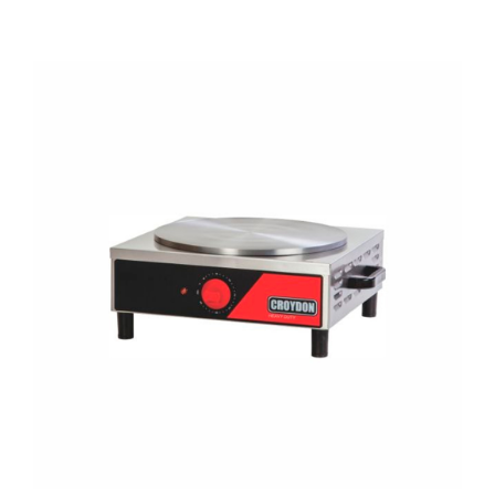
Cozinha Industrial
Itens Decorativos
Madeira
Melamina
Mini Porção
Mobiliário
Prata