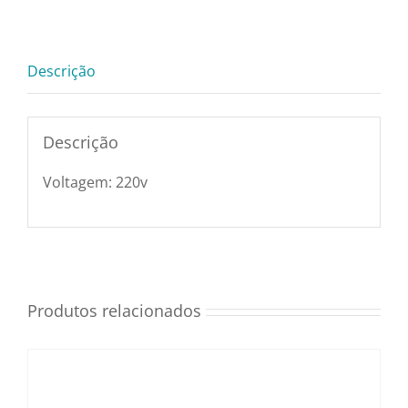
220v
Utensílios e Diversos
KI
(1086A)
Descrição
quantidade
Lançamentos
Descrição
Voltagem: 220v
Produtos relacionados