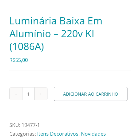
Pratos e Xícaras
Luminária Baixa Em
Rechauds e Panelas
Alumínio – 220v KI
(1086A)
Saladeiras e Fruteiras
R$
55,00
Sousplat
Talheres
ADICIONAR AO CARRINHO
Luminária
Baixa
Toalhas e Guardanapos
Em
Alumínio
SKU:
19477-1
Travessas e Bandejas
-
Categorias:
Itens Decorativos
,
Novidades