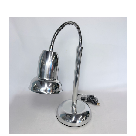
Cozinha Industrial
Itens Decorativos
Madeira
Melamina
Mini Porção
Mobiliário
Prata