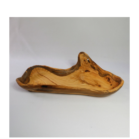
Cozinha Industrial
Itens Decorativos
Madeira
Melamina
Mini Porção
Mobiliário
Prata