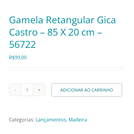
Pratos e Xícaras
Gamela Retangular Gica
Rechauds e Panelas
Castro – 85 X 20 cm –
56722
Saladeiras e Fruteiras
R$
99,00
Sousplat
Talheres
ADICIONAR AO CARRINHO
Gamela
Retangular
Toalhas e Guardanapos
Gica
Castro
Categorias:
Lançamentos
,
Madeira
Travessas e Bandejas
-