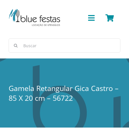
Ir
para
o
Toggle
conteúdo
Navigation
Bar
Buscar
resultados
Cerâmica/Concreto
para:
Cestas e Vimes
Gamela Retangular Gica Castro –
Cobre
85 X 20 cm – 56722
Copos e Taças