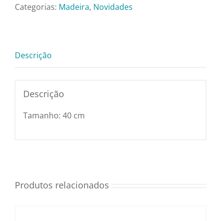
Pratos e Xícaras
Com
Categorias:
Madeira
,
Novidades
Pé
-
Rechauds e Panelas
Tr220389-
Descrição
M
Saladeiras e Fruteiras
quantidade
Descrição
Sousplat
Tamanho: 40 cm
Talheres
Toalhas e Guardanapos
Produtos relacionados
Travessas e Bandejas