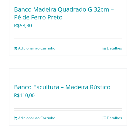
Utensílios e Diversos
Banco Madeira Quadrado G 32cm –
Pé de Ferro Preto
R$
58,30
Lançamentos
Adicionar ao Carrinho
Detalhes
Banco Escultura – Madeira Rústico
R$
110,00
Adicionar ao Carrinho
Detalhes