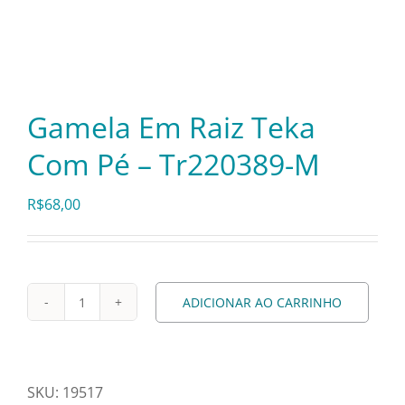
Itens Decorativos
Madeira
Gamela Em Raiz Teka
Com Pé – Tr220389-M
Melamina
R$
68,00
Mini Porção
Mobiliário
ADICIONAR AO CARRINHO
Gamela
Em
Prata
Raiz
Teka
SKU:
19517