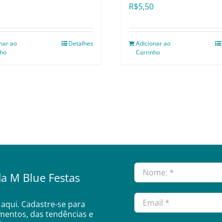
R$
5,50
nar ao
Detalhes
Adicionar ao
nho
Carrinho
a M Blue Festas
aqui. Cadastre-se para
amentos, das tendências e