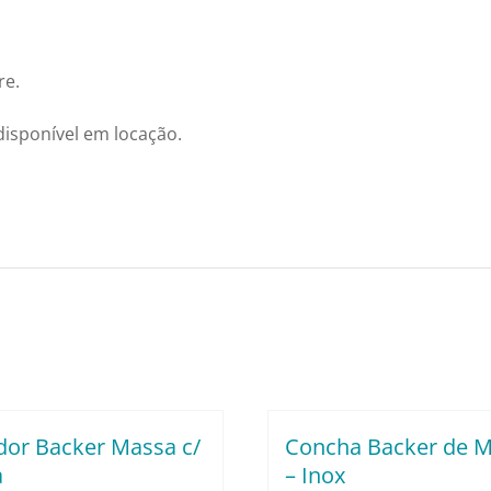
re.
disponível em locação.
dor Backer Massa c/
Concha Backer de 
a
– Inox