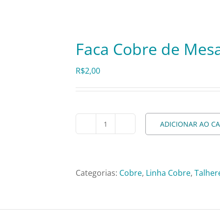
Faca Cobre de Mes
R$
2,00
ADICIONAR AO C
Faca
Cobre
de
Mesa
Categorias:
Cobre
,
Linha Cobre
,
Talher
quantidade