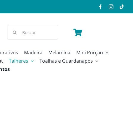
Buscar
resultados
para:
orativos
Madeira
Melamina
Mini Porção
at
Talheres
Toalhas e Guardanapos
ntos