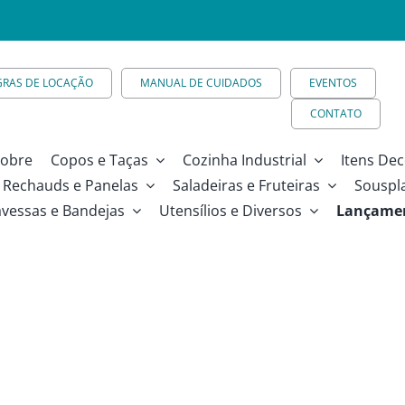
GRAS DE LOCAÇÃO
MANUAL DE CUIDADOS
EVENTOS
CONTATO
obre
Copos e Taças
Cozinha Industrial
Itens Dec
Rechauds e Panelas
Saladeiras e Fruteiras
Souspl
avessas e Bandejas
Utensílios e Diversos
Lançame