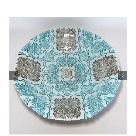
Cozinha Industrial
Itens Decorativos
Madeira
Melamina
Mini Porção
Mobiliário
Prata