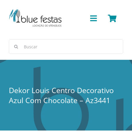
Ir
para
o
Toggle
conteúdo
Navigation
Bar
Buscar
resultados
Cerâmica/Concreto
para:
Cestas e Vimes
Dekor Louis Centro Decorativo
Cobre
Azul Com Chocolate – Az3441
Copos e Taças