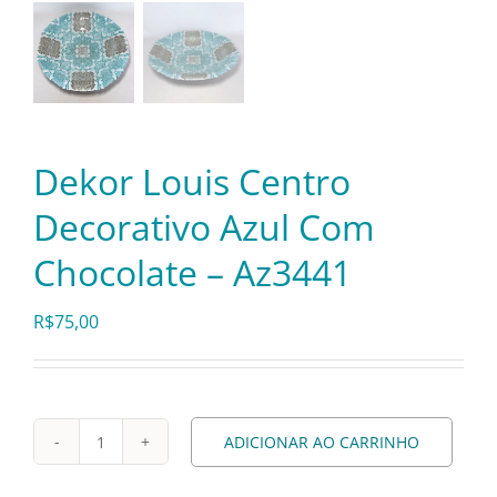
Pratos e Xícaras
Rechauds e Panelas
Saladeiras e Fruteiras
Dekor Louis Centro
Decorativo Azul Com
Sousplat
Chocolate – Az3441
Talheres
R$
75,00
Toalhas e Guardanapos
ADICIONAR AO CARRINHO
Dekor
Travessas e Bandejas
Louis