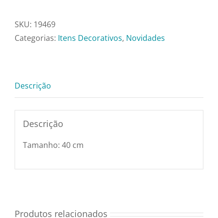
Centro
Utensílios e Diversos
Decorativo
SKU:
19469
Azul
Categorias:
Itens Decorativos
,
Novidades
Lançamentos
Com
Chocolate
-
Descrição
Az3441
quantidade
Descrição
Tamanho: 40 cm
Produtos relacionados