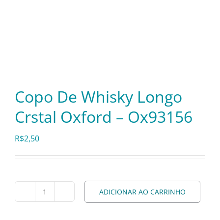
Itens Decorativos
Madeira
Copo De Whisky Longo
Melamina
Crstal Oxford – Ox93156
Mini Porção
R$
2,50
Mobiliário
ADICIONAR AO CARRINHO
Prata
Copo
De