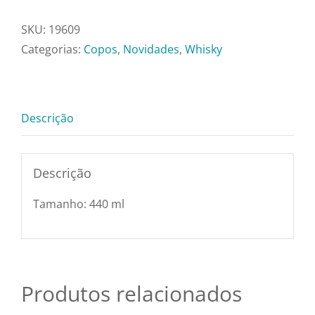
Pratos e Xícaras
Whisky
Longo
SKU:
19609
Crstal
Categorias:
Copos
,
Novidades
,
Whisky
Rechauds e Panela
Oxford
-
Saladeiras e Frutei
Ox93156
Descrição
quantidade
Sousplat
Descrição
Talheres
Tamanho: 440 ml
Toalhas e Guarda
Travessas e Bande
Produtos relacionados