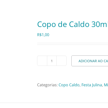
Copo de Caldo 30ml
R$
1,00
ADICIONAR AO C
Copo
de
Caldo
30ml
Categorias:
Copo Caldo
,
Festa Julina
,
Mi
-
3,5x4
cm