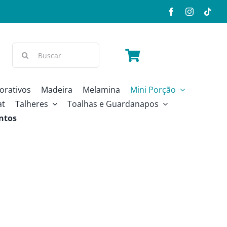
Buscar
resultados
para:
orativos
Madeira
Melamina
Mini Porção
at
Talheres
Toalhas e Guardanapos
ntos