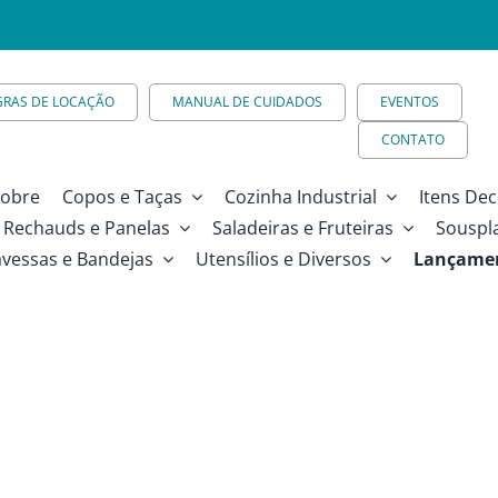
GRAS DE LOCAÇÃO
MANUAL DE CUIDADOS
EVENTOS
CONTATO
obre
Copos e Taças
Cozinha Industrial
Itens Dec
Rechauds e Panelas
Saladeiras e Fruteiras
Souspl
avessas e Bandejas
Utensílios e Diversos
Lançame
 – Pequeno