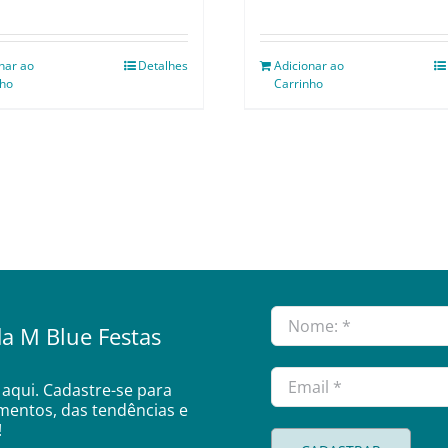
nar ao
Detalhes
Adicionar ao
nho
Carrinho
a M Blue Festas
aqui. Cadastre-se para
amentos, das tendências e
!