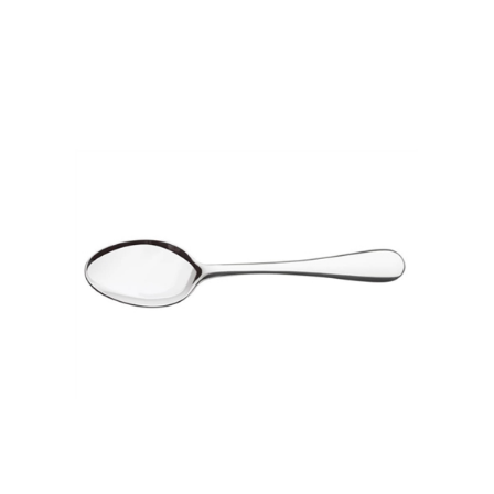
Cozinha Industrial
Itens Decorativos
Madeira
Melamina
Mini Porção
Mobiliário
Prata