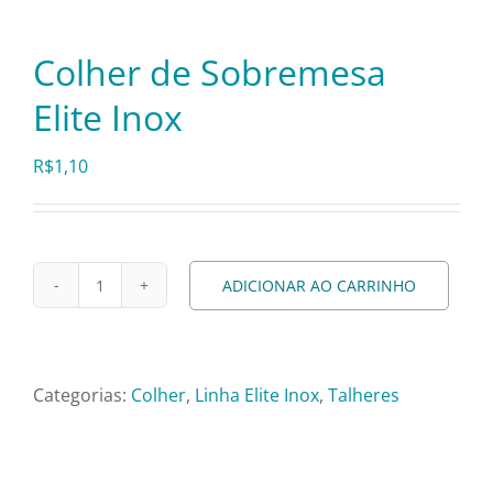
Pratos e Xícaras
Colher de Sobremesa
Rechauds e Panelas
Elite Inox
Saladeiras e Fruteiras
R$
1,10
Sousplat
ADICIONAR AO CARRINHO
Colher
Talheres
de
Sobremesa
Toalhas e Guardanapos
Elite
Categorias:
Colher
,
Linha Elite Inox
,
Talheres
Inox
quantidade
Travessas e Bandejas