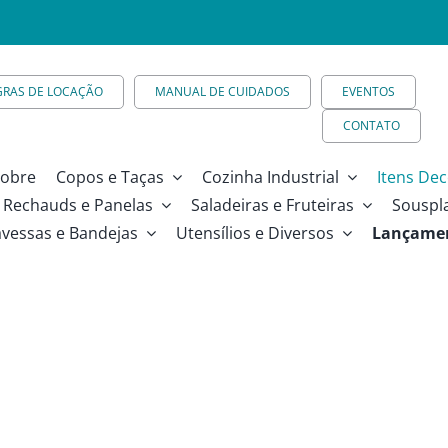
GRAS DE LOCAÇÃO
MANUAL DE CUIDADOS
EVENTOS
CONTATO
obre
Copos e Taças
Cozinha Industrial
Itens Dec
Rechauds e Panelas
Saladeiras e Fruteiras
Souspl
avessas e Bandejas
Utensílios e Diversos
Lançame
urado 76 x 42 cm – Ad33310B