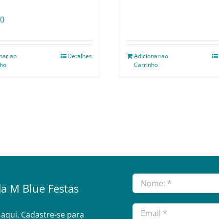
00
nar ao
Detalhes
Adicionar ao
nho
Carrinho
a M Blue Festas
aqui. Cadastre-se para