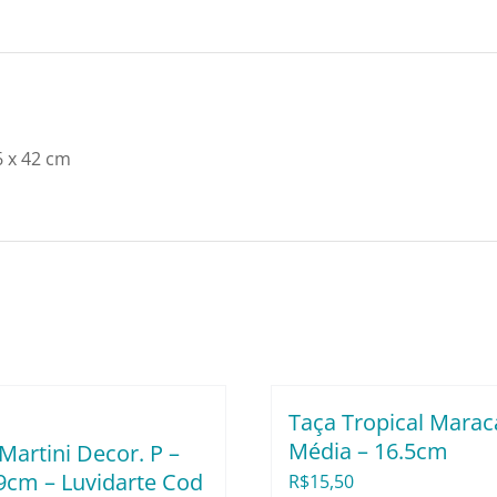
76
x
42
cm
-
 x 42 cm
Ad33310B
quantidade
Taça Tropical Mara
Média – 16.5cm
Martini Decor. P –
9cm – Luvidarte Cod
R$
15,50