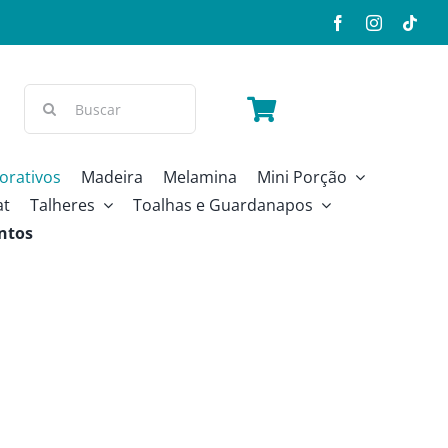
Buscar
resultados
para:
orativos
Madeira
Melamina
Mini Porção
at
Talheres
Toalhas e Guardanapos
ntos