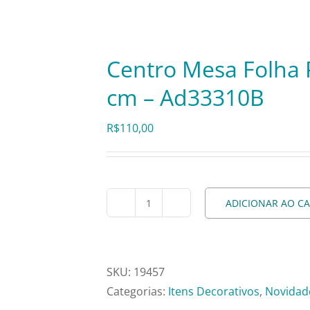
Centro Mesa Folha 
cm – Ad33310B
R$
110,00
ADICIONAR AO C
Centro
Mesa
Folha
Preto
SKU:
19457
B.
Categorias:
Itens Decorativos
,
Novidad
Dourado