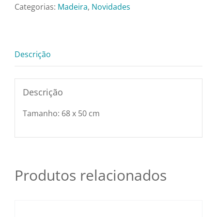
Pratos e Xícaras
-
Categorias:
Madeira
,
Novidades
Tc4408
quantidade
Rechauds e Panela
Descrição
Saladeiras e Frutei
Descrição
Sousplat
Tamanho: 68 x 50 cm
Talheres
Toalhas e Guarda
Produtos relacionados
Travessas e Bande