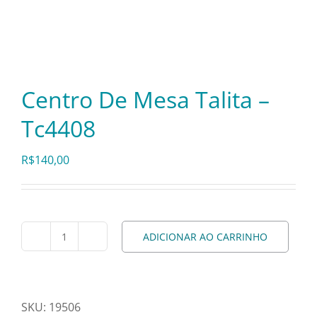
Itens Decorativos
Madeira
Centro De Mesa Talita –
Tc4408
Melamina
R$
140,00
Mini Porção
Mobiliário
ADICIONAR AO CARRINHO
Centro
De
Prata
Mesa
Talita
SKU:
19506