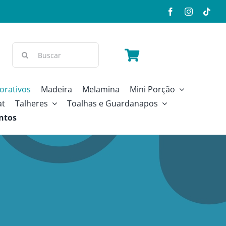
Buscar
resultados
para:
orativos
Madeira
Melamina
Mini Porção
at
Talheres
Toalhas e Guardanapos
ntos