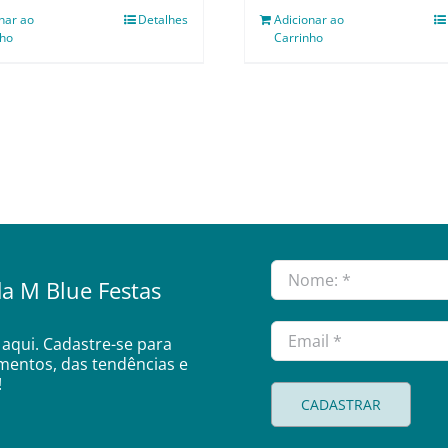
nar ao
Detalhes
Adicionar ao
nho
Carrinho
a M Blue Festas
aqui. Cadastre-se para
amentos, das tendências e
!
CADASTRAR