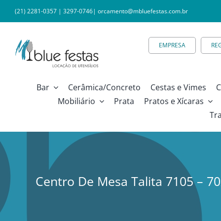
Ir
(21) 2281-0357
|
3297-0746
|
orcamento@mbluefestas.com.br
para
o
EMPRESA
RE
conteúdo
Bar
Cerâmica/Concreto
Cestas e Vimes
C
Mobiliário
Prata
Pratos e Xícaras
Tr
Centro De Mesa Talita 7105 – 7