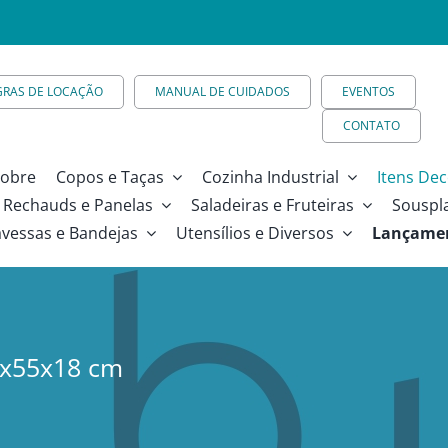
GRAS DE LOCAÇÃO
MANUAL DE CUIDADOS
EVENTOS
CONTATO
obre
Copos e Taças
Cozinha Industrial
Itens Dec
Rechauds e Panelas
Saladeiras e Fruteiras
Souspl
avessas e Bandejas
Utensílios e Diversos
Lançame
0x55x18 cm