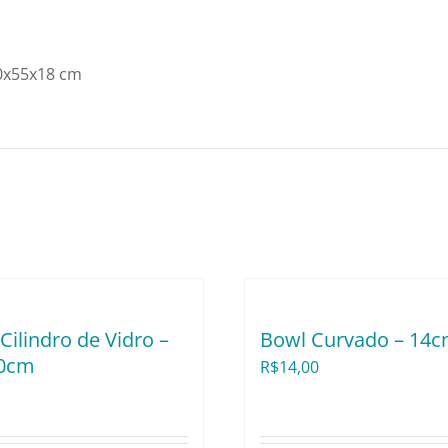
cm
quantidade
0x55x18 cm
Cilindro de Vidro –
Bowl Curvado – 14
0cm
R$
14,00