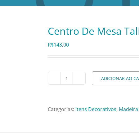
Centro De Mesa Tal
R$
143,00
ADICIONAR AO C
Centro
De
Mesa
Talita
Categorias:
Itens Decorativos
,
Madeira
7105
-
70x55x18