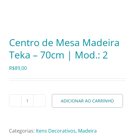
Itens Decorativos
Madeira
Centro de Mesa Madeira
Teka – 70cm | Mod.: 2
Melamina
R$
89,00
Mini Porção
Mobiliário
ADICIONAR AO CARRINHO
Centro
de
Prata
Mesa
Madeira
Categorias:
Itens Decorativos
,
Madeira