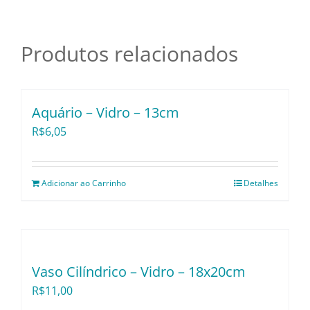
Pratos e Xícaras
Teka
-
70cm
Produtos relacionados
Rechauds e Panelas
|
Mod.:
Saladeiras e Fruteiras
2
Aquário – Vidro – 13cm
quantidade
R$
6,05
Sousplat
Adicionar ao Carrinho
Detalhes
Talheres
Toalhas e Guardanapos
Vaso Cilíndrico – Vidro – 18x20cm
Travessas e Bandejas
R$
11,00