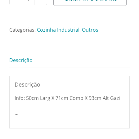
Carro
Pratos e Xícaras
Aço
Inoxidável
Rechauds e Panela
3
Categorias:
Cozinha Industrial
,
Outros
Bandejas
Saladeiras e Frutei
-
50cm
Descrição
Larg
Sousplat
X
71cm
Descrição
Talheres
Comp
Info: 50cm Larg X 71cm Comp X 93cm Alt Gazil
X
Toalhas e Guarda
93cm
…
Alt
Gazil
Travessas e Bande
quantidade