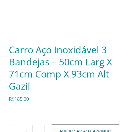
Itens Decorativos
Madeira
Carro Aço Inoxidável 3
Melamina
Bandejas – 50cm Larg X
71cm Comp X 93cm Alt
Mini Porção
Gazil
Mobiliário
R$
185,00
Prata
ADICIONAR AO CARRINHO