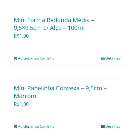
Utensílios e Diversos
Mini Forma Redonda Média –
Lançamentos
9,5×9,5cm c/ Alça – 100ml
R$
1,00
Adicionar ao Carrinho
Detalhes
Mini Panelinha Convexa – 9,5cm –
Marrom
R$
1,00
Adicionar ao Carrinho
Detalhes