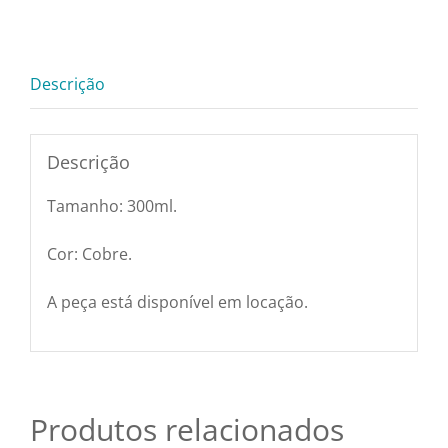
Pratos e Xícaras
300ml
quantidade
Rechauds e Panelas
Descrição
Saladeiras e Fruteiras
Descrição
Tamanho: 300ml.
Sousplat
Cor: Cobre.
Talheres
A peça está disponível em locação.
Toalhas e Guardanapos
Travessas e Bandejas
Produtos relacionados