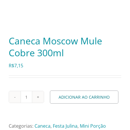
Itens Decorativos
Madeira
Caneca Moscow Mule
Cobre 300ml
Melamina
R$
7,15
Mini Porção
Mobiliário
ADICIONAR AO CARRINHO
Caneca
Moscow
Prata
Mule
Cobre
Categorias:
Caneca
,
Festa Julina
,
Mini Porção