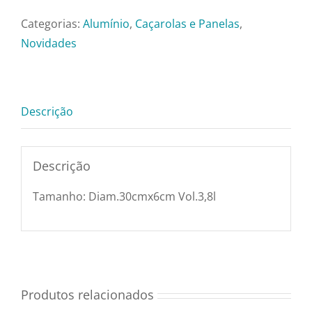
Redonda
Utensílios e Diversos
Preta
Categorias:
Alumínio
,
Caçarolas e Panelas
,
c/
Novidades
Tampa
Lançamentos
Vidro
C/
Descrição
Antiaderente
Diam.30cmx6cm
Vol.3,8l
Descrição
Hercules
Tamanho: Diam.30cmx6cm Vol.3,8l
PA9000-
30
quantidade
Produtos relacionados