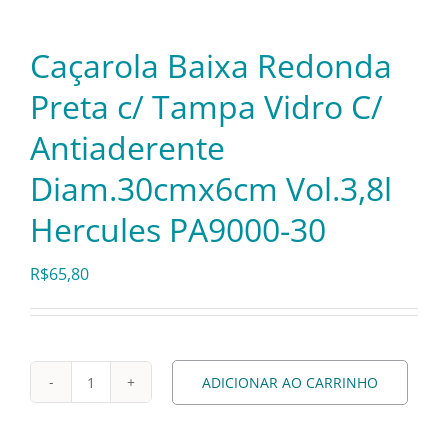
Pratos e Xícaras
Caçarola Baixa Redonda
Rechauds e Panelas
Preta c/ Tampa Vidro C/
Antiaderente
Saladeiras e Fruteiras
Diam.30cmx6cm Vol.3,8l
Sousplat
Hercules PA9000-30
R$
65,80
Talheres
Toalhas e Guardanapos
ADICIONAR AO CARRINHO
Caçarola
Travessas e Bandejas
Baixa