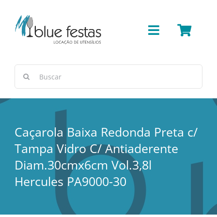
Ir
para
o
Toggle
conteúdo
Navigation
Bar
Buscar
resultados
Cerâmica/Concreto
para:
Cestas e Vimes
Caçarola Baixa Redonda Preta c/
Tampa Vidro C/ Antiaderente
Cobre
Diam.30cmx6cm Vol.3,8l
Hercules PA9000-30
Copos e Taças