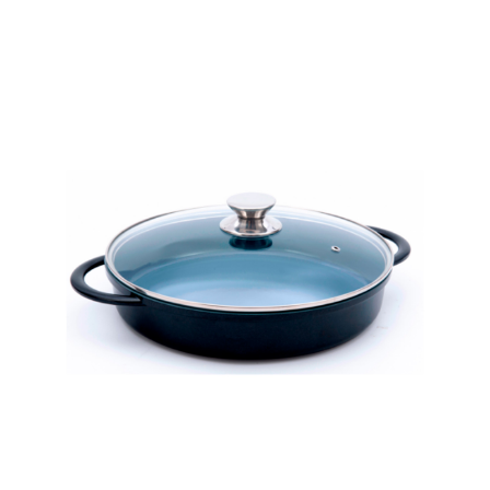
Cozinha Industrial
Itens Decorativos
Madeira
Melamina
Mini Porção
Mobiliário
Prata