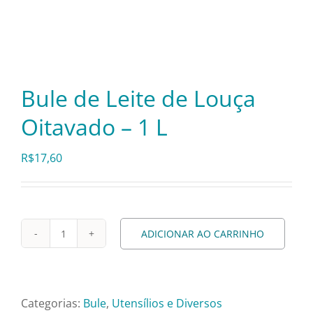
Itens Decorativos
Madeira
Bule de Leite de Louça
Oitavado – 1 L
Melamina
R$
17,60
Mini Porção
Mobiliário
ADICIONAR AO CARRINHO
Bule
de
Prata
Leite
de
Categorias:
Bule
,
Utensílios e Diversos