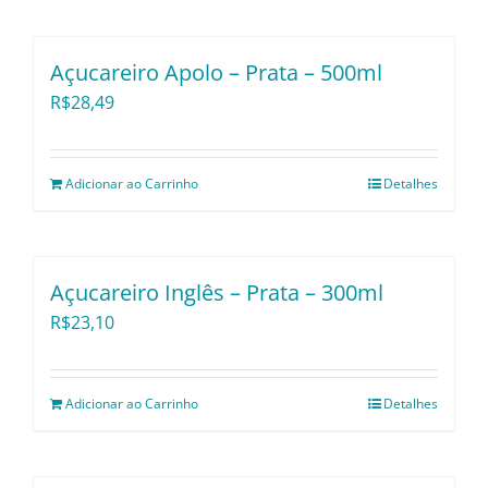
Utensílios e Diversos
Açucareiro Apolo – Prata – 500ml
Lançamentos
R$
28,49
Adicionar ao Carrinho
Detalhes
Açucareiro Inglês – Prata – 300ml
R$
23,10
Adicionar ao Carrinho
Detalhes