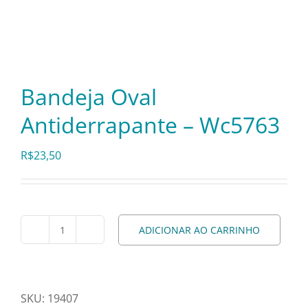
Itens Decorativos
Madeira
Bandeja Oval
Antiderrapante – Wc5763
Melamina
R$
23,50
Mini Porção
Mobiliário
ADICIONAR AO CARRINHO
Bandeja
Oval
Prata
Antiderrapante
-
SKU:
19407