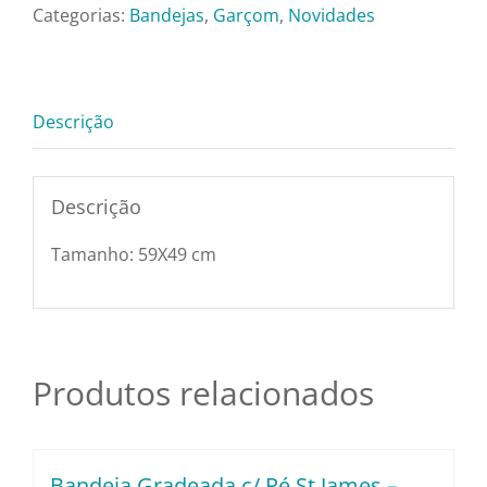
Pratos e Xícaras
Wc5763
Categorias:
Bandejas
,
Garçom
,
Novidades
quantidade
Rechauds e Panelas
Descrição
Saladeiras e Fruteiras
Descrição
Sousplat
Tamanho: 59X49 cm
Talheres
Toalhas e Guardanapos
Produtos relacionados
Travessas e Bandejas
Bandeja Gradeada c/ Pé St James –