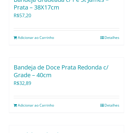
Prata – 38X17cm
Utensílios e Diversos
R$
57,20
Lançamentos
Adicionar ao Carrinho
Detalhes
Bandeja de Doce Prata Redonda c/
Grade – 40cm
R$
32,89
Adicionar ao Carrinho
Detalhes