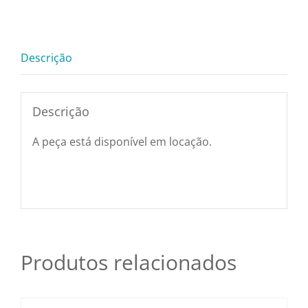
Pratos e Xícaras
Germer
quantidade
Rechauds e Panela
Descrição
Saladeiras e Frutei
Descrição
A peça está disponível em locação.
Sousplat
Talheres
Toalhas e Guarda
Produtos relacionados
Travessas e Bande