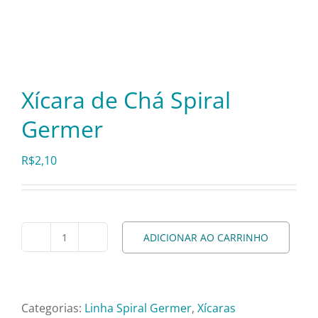
Itens Decorativos
Madeira
Xícara de Chá Spiral
Germer
Melamina
R$
2,10
Mini Porção
Mobiliário
ADICIONAR AO CARRINHO
Xícara
de
Prata
Chá
Spiral
Categorias:
Linha Spiral Germer
,
Xícaras