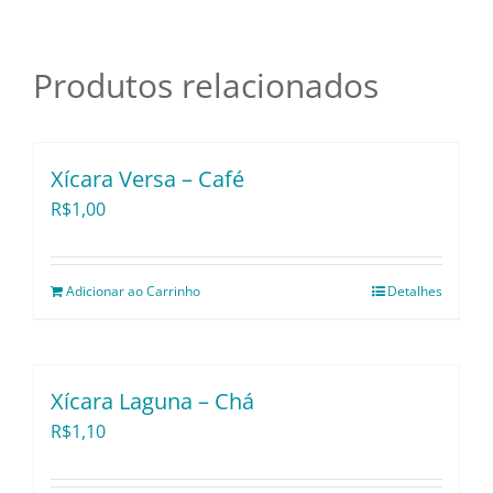
Pratos e Xícaras
-
Vista
Alegre
Produtos relacionados
Rechauds e Panela
quantidade
Saladeiras e Frutei
Xícara Versa – Café
R$
1,00
Sousplat
Adicionar ao Carrinho
Detalhes
Talheres
Toalhas e Guarda
Xícara Laguna – Chá
R$
1,10
Travessas e Bande