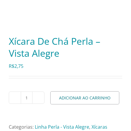
Itens Decorativos
Madeira
Xícara De Chá Perla –
Vista Alegre
Melamina
R$
2,75
Mini Porção
Mobiliário
ADICIONAR AO CARRINHO
Xícara
De
Prata
Chá
Perla
Categorias:
Linha Perla - Vista Alegre
,
Xícaras