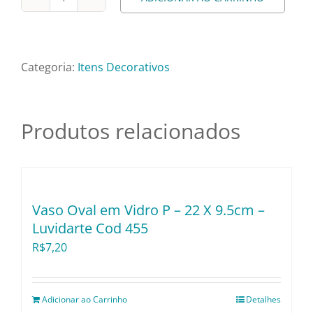
Vaso
Pratos e Xícaras
Cerâmico
Textura
Rechauds e Panela
Branco
Categoria:
Itens Decorativos
Altura
Saladeiras e Frutei
23
cm
Produtos relacionados
X
Sousplat
Boca
15
Talheres
cm
Vaso Oval em Vidro P – 22 X 9.5cm –
Ornnari
Luvidarte Cod 455
Toalhas e Guarda
Decorr
R$
7,20
Cod
96
Travessas e Bande
quantidade
Adicionar ao Carrinho
Detalhes