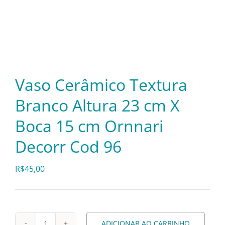
Itens Decorativos
Madeira
Vaso Cerâmico Textura
Melamina
Branco Altura 23 cm X
Boca 15 cm Ornnari
Mini Porção
Decorr Cod 96
Mobiliário
R$
45,00
Prata
ADICIONAR AO CARRINHO