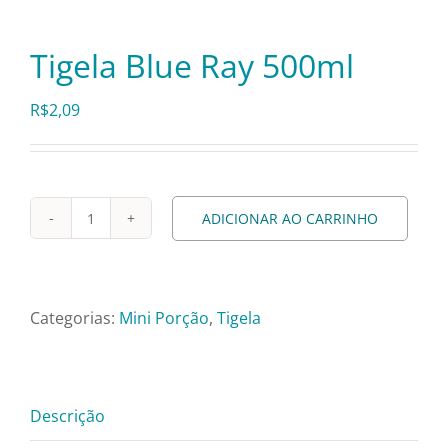
Pratos e Xícaras
Tigela Blue Ray 500ml
Rechauds e Panelas
R$
2,09
Saladeiras e Fruteiras
Sousplat
ADICIONAR AO CARRINHO
Tigela
Blue
Talheres
Ray
500ml
Categorias:
Mini Porção
,
Tigela
quantidade
Toalhas e Guardanapos
Travessas e Bandejas
Descrição