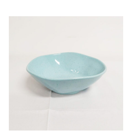
Cozinha Industrial
Itens Decorativos
Madeira
Melamina
Mini Porção
Mobiliário
Prata