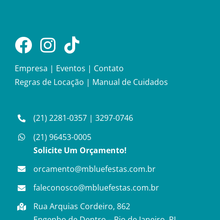
Empresa
|
Eventos
|
Contato
Regras de Locação
|
Manual de Cuidados
(21) 2281-0357
|
3297-0746
(21) 96453-0005
Solicite Um Orçamento!
orcamento@mbluefestas.com.br
faleconosco@mbluefestas.com.br
Rua Arquias Cordeiro, 862
Engenho de Dentro – Rio de Janeiro, RJ