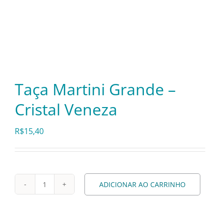
Cozinha Industrial
Itens Decorativos
Madeira
Taça Martini Grande –
Melamina
Cristal Veneza
Mini Porção
R$
15,40
Mobiliário
ADICIONAR AO CARRINHO
Taça
Prata
Martini
Grande