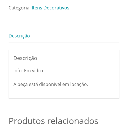
Pratos e Xícaras
-
Categoria:
Itens Decorativos
Cristal
Veneza
Rechauds e Panela
quantidade
Descrição
Saladeiras e Frutei
Descrição
Sousplat
Info: Em vidro.
Talheres
A peça está disponível em locação.
Toalhas e Guarda
Travessas e Bande
Produtos relacionados