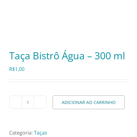
Cozinha Industrial
Itens Decorativos
Madeira
Taça Bistrô Água – 300 ml
Melamina
R$
1,00
Mini Porção
Mobiliário
ADICIONAR AO CARRINHO
Taça
Bistrô
Prata
Água
-
Categoria:
Taças