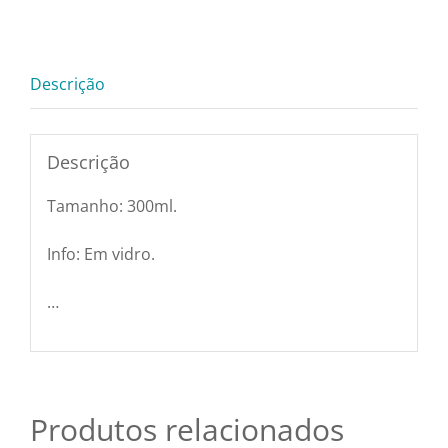
300
Pratos e Xícaras
ml
quantidade
Rechauds e Panelas
Descrição
Saladeiras e Fruteiras
Descrição
Tamanho: 300ml.
Sousplat
Info: Em vidro.
Talheres
…
Toalhas e Guardanapos
Travessas e Bandejas
Produtos relacionados