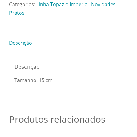
Pratos e Xícaras
quantidade
Categorias:
Linha Topazio Imperial
,
Novidades
,
Pratos
Rechauds e Panela
Descrição
Saladeiras e Frutei
Sousplat
Descrição
Tamanho: 15 cm
Talheres
Toalhas e Guarda
Produtos relacionados
Travessas e Bande