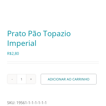
Itens Decorativos
Madeira
Prato Pão Topazio
Imperial
Melamina
R$
2,80
Mini Porção
Mobiliário
ADICIONAR AO CARRINHO
Prato
Pão
Prata
Topazio
Imperial
SKU:
19561-1-1-1-1-1-1