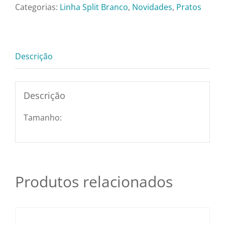
Pratos e Xícaras
Ca1243-
Categorias:
Linha Split Branco
,
Novidades
,
Pratos
302
quantidade
Rechauds e Panela
Descrição
Saladeiras e Frutei
Descrição
Sousplat
Tamanho:
Talheres
Toalhas e Guarda
Produtos relacionados
Travessas e Bande