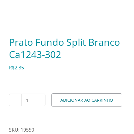
Itens Decorativos
Madeira
Prato Fundo Split Branco
Ca1243-302
Melamina
R$
2,35
Mini Porção
Mobiliário
ADICIONAR AO CARRINHO
Prato
Fundo
Prata
Split
Branco
SKU:
19550