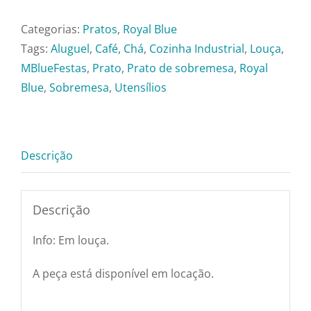
Pratos e Xícaras
Mesa
-
Categorias:
Pratos
,
Royal Blue
Royal
Tags:
Aluguel
,
Café
,
Chá
,
Cozinha Industrial
,
Louça
,
Rechauds e Panela
Blue
MBlueFestas
,
Prato
,
Prato de sobremesa
,
Royal
quantidade
Blue
,
Sobremesa
,
Utensílios
Saladeiras e Frutei
Sousplat
Descrição
Talheres
Descrição
Toalhas e Guarda
Info: Em louça.
A peça está disponível em locação.
Travessas e Bande