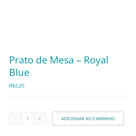
Itens Decorativos
Madeira
Prato de Mesa – Royal
Melamina
Blue
Mini Porção
R$
2,20
Mobiliário
ADICIONAR AO CARRINHO
Prata
Prato
de