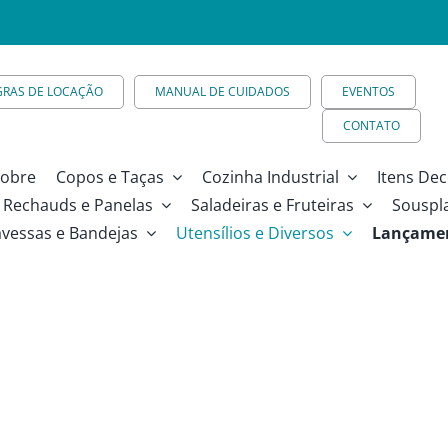
GRAS DE LOCAÇÃO
MANUAL DE CUIDADOS
EVENTOS
CONTATO
obre
Copos e Taças
Cozinha Industrial
Itens Dec
Rechauds e Panelas
Saladeiras e Fruteiras
Souspl
avessas e Bandejas
Utensílios e Diversos
Lançame