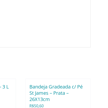
 3 L
Bandeja Gradeada c/ Pé
St James – Prata –
26X13cm
R$
50,60