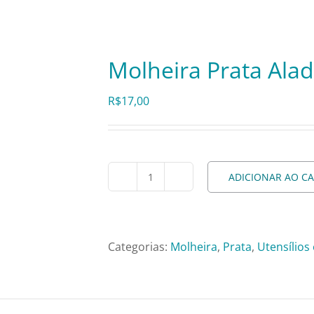
Molheira Prata Alad
R$
17,00
ADICIONAR AO C
Molheira
Prata
Aladin
quantidade
Categorias:
Molheira
,
Prata
,
Utensílios