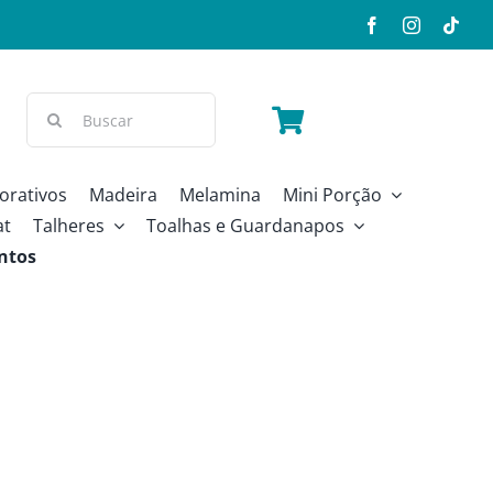
Buscar
resultados
para:
orativos
Madeira
Melamina
Mini Porção
at
Talheres
Toalhas e Guardanapos
ntos