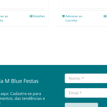
nar ao
Detalhes
Adicionar ao
nho
Carrinho
a M Blue Festas
aqui. Cadastre-se para
amentos, das tendências e
!