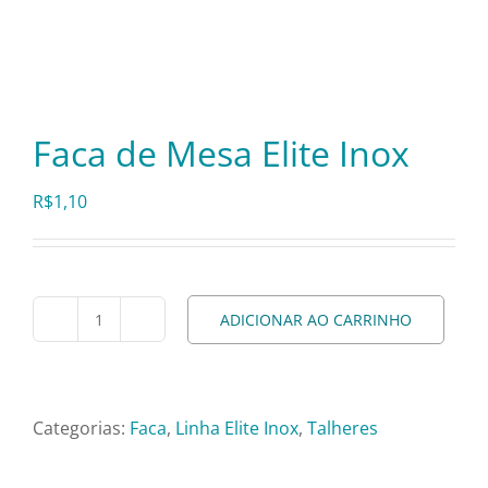
Itens Decorativos
Madeira
Faca de Mesa Elite Inox
R$
1,10
Melamina
Mini Porção
ADICIONAR AO CARRINHO
Faca
Mobiliário
de
Mesa
Elite
Prata
Categorias:
Faca
,
Linha Elite Inox
,
Talheres
Inox
quantidade