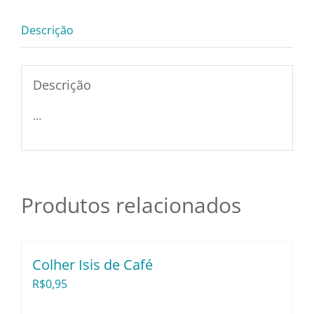
Pratos e Xícaras
Descrição
Rechauds e Panela
Descrição
Saladeiras e Frutei
…
Sousplat
Talheres
Produtos relacionados
Toalhas e Guarda
Colher Isis de Café
R$
0,95
Travessas e Bande