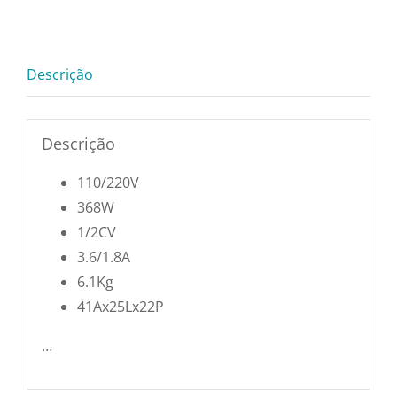
Pratos e Xícaras
quantidade
Rechauds e Panela
Descrição
Saladeiras e Frutei
Descrição
110/220V
Sousplat
368W
1/2CV
Talheres
3.6/1.8A
6.1Kg
Toalhas e Guarda
41Ax25Lx22P
…
Travessas e Bande