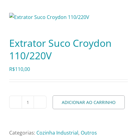
Itens Decorativos
Madeira
Extrator Suco Croydon
110/220V
Melamina
R$
110,00
Mini Porção
Mobiliário
ADICIONAR AO CARRINHO
Extrator
Suco
Prata
Croydon
110/220V
Categorias:
Cozinha Industrial
,
Outros