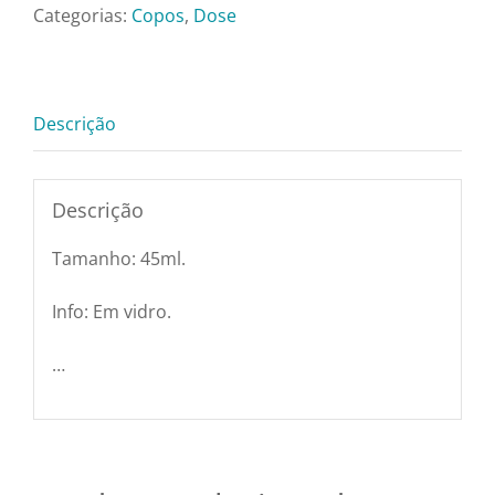
Pratos e Xícaras
-
Categorias:
Copos
,
Dose
45ml
quantidade
Rechauds e Panelas
Descrição
Saladeiras e Fruteiras
Descrição
Sousplat
Tamanho: 45ml.
Talheres
Info: Em vidro.
…
Toalhas e Guardanapos
Travessas e Bandejas