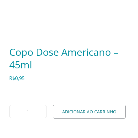
Itens Decorativos
Madeira
Copo Dose Americano –
Melamina
45ml
R$
0,95
Mini Porção
Mobiliário
ADICIONAR AO CARRINHO
Copo
Prata
Dose
Americano