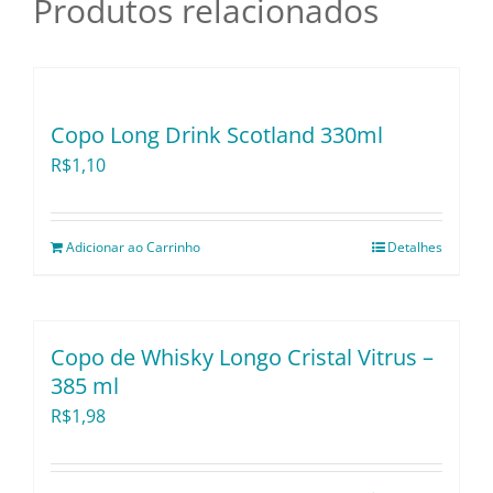
Produtos relacionados
Utensílios e Diversos
Lançamentos
Copo Long Drink Scotland 330ml
R$
1,10
Adicionar ao Carrinho
Detalhes
Copo de Whisky Longo Cristal Vitrus –
385 ml
R$
1,98