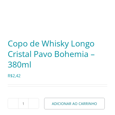
Itens Decorativos
Madeira
Copo de Whisky Longo
Melamina
Cristal Pavo Bohemia –
380ml
Mini Porção
R$
2,42
Mobiliário
Prata
ADICIONAR AO CARRINHO
Copo
de