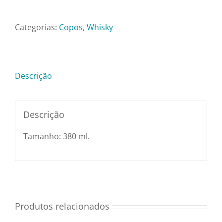
Pratos e Xícaras
Whisky
Longo
Categorias:
Copos
,
Whisky
Rechauds e Panela
Cristal
Pavo
Bohemia
Saladeiras e Frutei
Descrição
-
380ml
Sousplat
quantidade
Descrição
Talheres
Tamanho: 380 ml.
Toalhas e Guarda
Travessas e Bande
Produtos relacionados